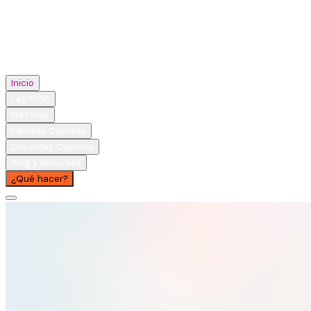
Inicio
Ley 1636
Historias
Familias Copiloto
Docentes Copiloto
Blog y Recursos
¿Qué hacer?