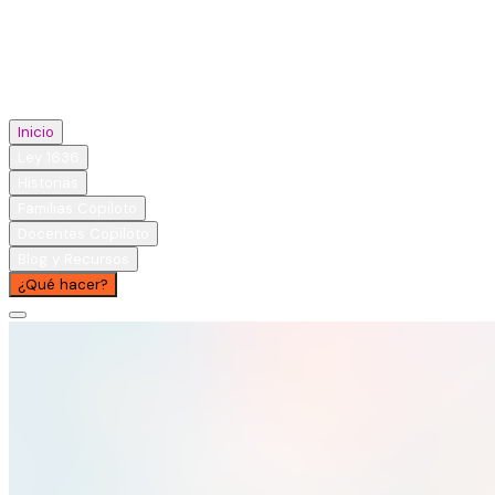
Inicio
Ley 1636
Historias
Familias Copiloto
Docentes Copiloto
Blog y Recursos
¿Qué hacer?