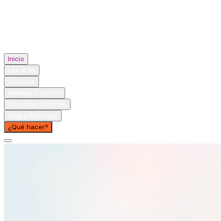
Inicio
Ley 1636
Historias
Familias Copiloto
Docentes Copiloto
Blog y Recursos
¿Qué hacer?