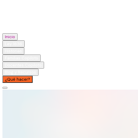
Inicio
Ley 1636
Historias
Familias Copiloto
Docentes Copiloto
Blog y Recursos
¿Qué hacer?