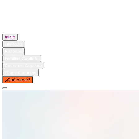
Inicio
Ley 1636
Historias
Familias Copiloto
Docentes Copiloto
Blog y Recursos
¿Qué hacer?