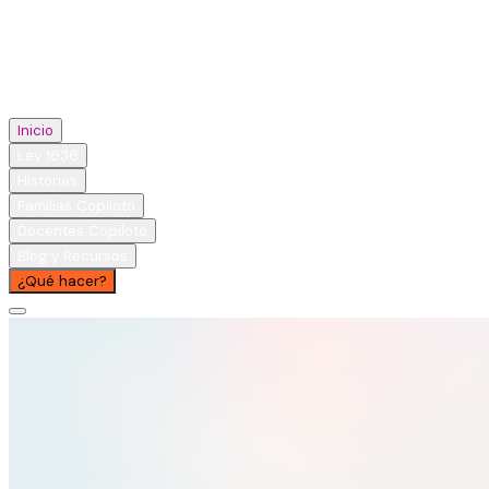
Inicio
Ley 1636
Historias
Familias Copiloto
Docentes Copiloto
Blog y Recursos
¿Qué hacer?