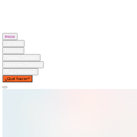
Inicio
Ley 1636
Historias
Familias Copiloto
Docentes Copiloto
Blog y Recursos
¿Qué hacer?