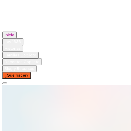
Inicio
Ley 1636
Historias
Familias Copiloto
Docentes Copiloto
Blog y Recursos
¿Qué hacer?