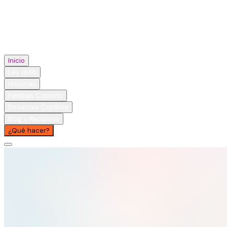
Inicio
Ley 1636
Historias
Familias Copiloto
Docentes Copiloto
Blog y Recursos
¿Qué hacer?