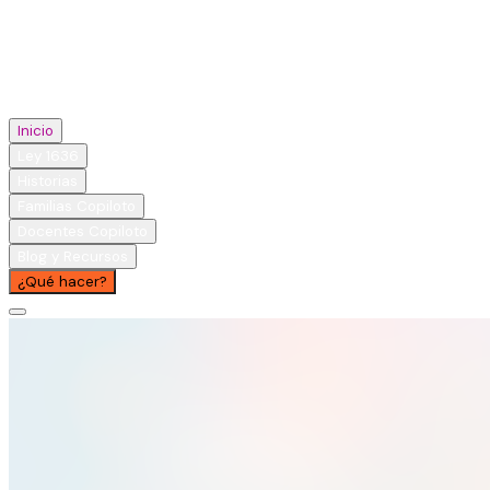
Inicio
Ley 1636
Historias
Familias Copiloto
Docentes Copiloto
Blog y Recursos
¿Qué hacer?