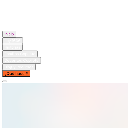
Inicio
Ley 1636
Historias
Familias Copiloto
Docentes Copiloto
Blog y Recursos
¿Qué hacer?