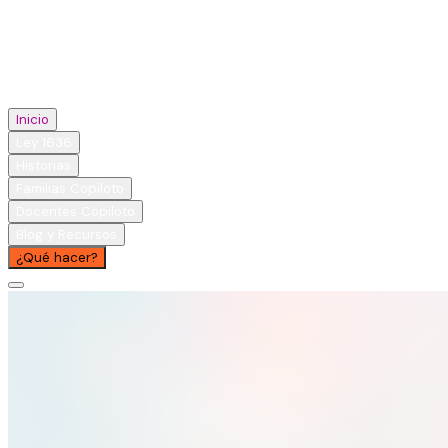
Inicio
Ley 1636
Historias
Familias Copiloto
Docentes Copiloto
Blog y Recursos
¿Qué hacer?