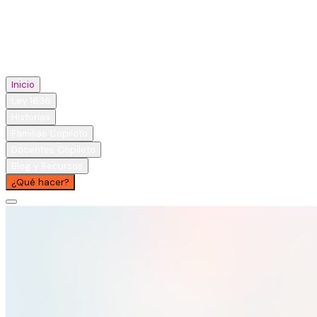
Inicio
Ley 1636
Historias
Familias Copiloto
Docentes Copiloto
Blog y Recursos
¿Qué hacer?